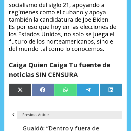
socialismo del siglo 21, apoyando a
regímenes como el cubano y apoya
también la candidatura de Joe Biden.
Es por eso que hoy en las elecciones de
los Estados Unidos, no solo se juega el
futuro de los norteamericanos, sino el
del mundo tal como lo conocemos.
Caiga Quien Caiga Tu fuente de
noticias SIN CENSURA
Compartir
Compartir
Compartir
Compartir
Comparti
X
Facebook
WhatsApp
Telegram
LinkedIn
en
en
en
en
en
(Twitter)
Previous Article
N
Guaidó: “Dentro y fuera de
a