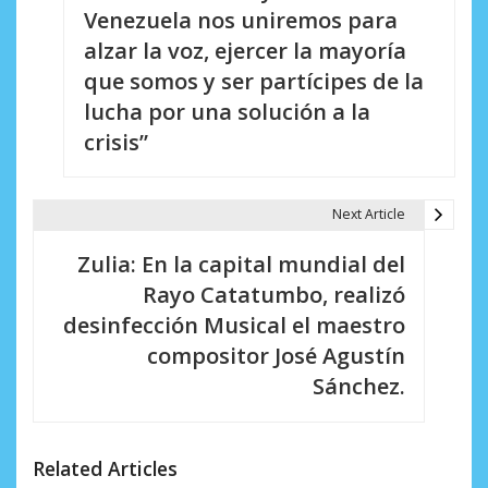
Venezuela nos uniremos para
v
alzar la voz, ejercer la mayoría
e
que somos y ser partícipes de la
lucha por una solución a la
g
crisis”
a
c
Next Article
i
Zulia: En la capital mundial del
ó
Rayo Catatumbo, realizó
n
desinfección Musical el maestro
d
compositor José Agustín
Sánchez.
e
e
n
Related Articles