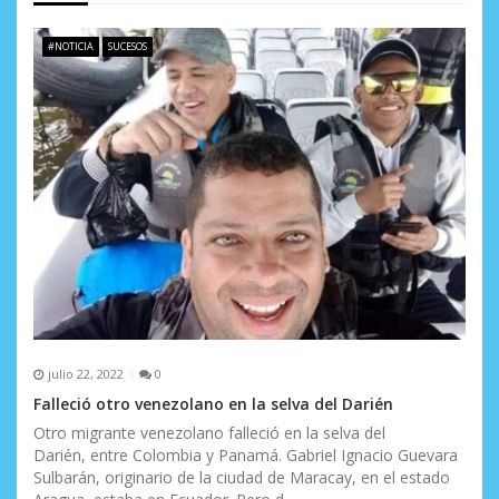
t
#NOTICIA
SUCESOS
r
a
d
a
s
julio 22, 2022
0
Falleció otro venezolano en la selva del Darién
Otro migrante venezolano falleció en la selva del
Darién, entre Colombia y Panamá. Gabriel Ignacio Guevara
Sulbarán, originario de la ciudad de Maracay, en el estado