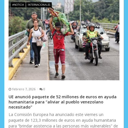
#NOTICIA
INTERNACIONALES
e
n
t
r
a
d
a
s
febrero 7, 2026
0
UE anunció paquete de 52 millones de euros en ayuda
humanitaria para “aliviar al pueblo venezolano
necesitado”
La Comisión Europea ha anunciado este viernes un
paquete de 123,3 millones de euros en ayuda humanitaria
para “brindar asistencia a las personas más vulnerables” de