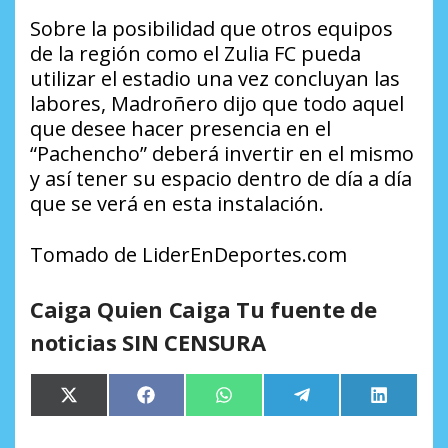
Sobre la posibilidad que otros equipos
de la región como el Zulia FC pueda
utilizar el estadio una vez concluyan las
labores, Madroñero dijo que todo aquel
que desee hacer presencia en el
“Pachencho” deberá invertir en el mismo
y así tener su espacio dentro de día a día
que se verá en esta instalación.
Tomado de LiderEnDeportes.com
Caiga Quien Caiga Tu fuente de
noticias SIN CENSURA
Compartir
Compartir
Compartir
Compartir
Comparti
X
Facebook
WhatsApp
Telegram
LinkedIn
en
en
en
en
en
(Twitter)