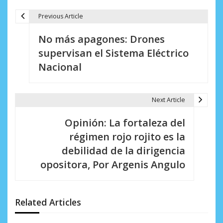
Previous Article
N
No más apagones: Drones
a
supervisan el Sistema Eléctrico
v
Nacional
e
g
Next Article
a
Opinión: La fortaleza del
c
régimen rojo rojito es la
i
debilidad de la dirigencia
opositora, Por Argenis Angulo
ó
n
d
Related Articles
e