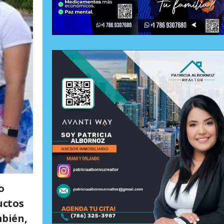
o
uctos
mbién,