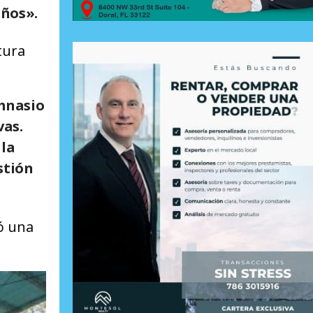
iños».
tura
imnasio
vas.
 la
stión
gó una