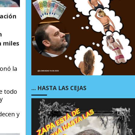
nación
n
n miles
ionó la
… HASTA LAS CEJAS
e todo
y
decen y