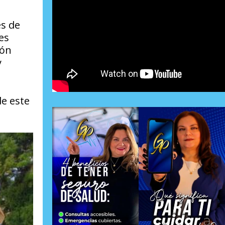
es de
es
ión
y
de este