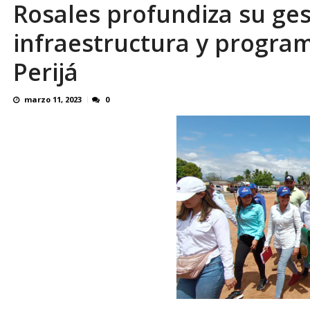
Rosales profundiza su ge
¿QUE PROTEGES TU? Por: Miguel Ángel L
infraestructura y progra
Perijá
marzo 11, 2023
0