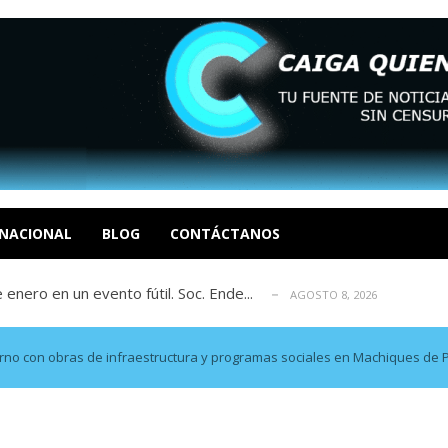
eón R
AGOSTO 8, 2026
tratégica, Realpolitik y el Desmante...
AGOSTO 8, 2026
 García
NACIONAL
BLOG
CONTÁCTANOS
AGOSTO 7, 2026
 enero en un evento fútil. Soc. Ende...
AGOSTO 8, 2026
osé Luis Centeno S
AGOSTO 8, 2026
eón R
AGOSTO 8, 2026
tratégica, Realpolitik y el Desmante...
AGOSTO 8, 2026
rno con obras de infraestructura y programas sociales en Machiques de P
 García
AGOSTO 7, 2026
 enero en un evento fútil. Soc. Ende...
AGOSTO 8, 2026
osé Luis Centeno S
AGOSTO 8, 2026