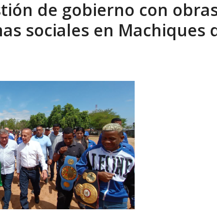
stión de gobierno con obra
eón R
AGOSTO 8, 2026
mas sociales en Machiques 