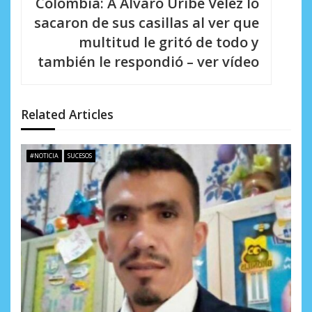
Colombia: A Álvaro Uribe Velez lo
i
sacaron de sus casillas al ver que
multitud le gritó de todo y
ó
también le respondió – ver vídeo
n
d
Related Articles
e
e
#NOTICIA
SUCESOS
n
t
r
a
d
a