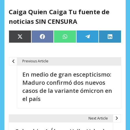
Caiga Quien Caiga Tu fuente de
noticias SIN CENSURA
Compartir
Compartir
Compartir
Compartir
Comparti
X
Facebook
WhatsApp
Telegram
LinkedIn
en
en
en
en
en
(Twitter)
Previous Article
N
En medio de gran escepticismo:
a
Maduro confirmó dos nuevos
v
casos de la variante ómicron en
e
el país
g
a
Next Article
c