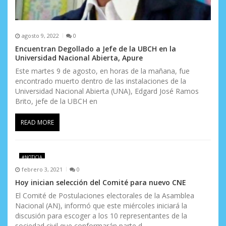
s
agosto 9, 2022
0
Encuentran Degollado a Jefe de la UBCH en la
Universidad Nacional Abierta, Apure
Este martes 9 de agosto, en horas de la mañana, fue
encontrado muerto dentro de las instalaciones de la
Universidad Nacional Abierta (UNA), Edgard José Ramos
Brito, jefe de la UBCH en
READ MORE
#NOTICIA
febrero 3, 2021
0
Hoy inician selección del Comité para nuevo CNE
El Comité de Postulaciones electorales de la Asamblea
Nacional (AN), informó que este miércoles iniciará la
discusión para escoger a los 10 representantes de la
sociedad civil que conformarán parte d