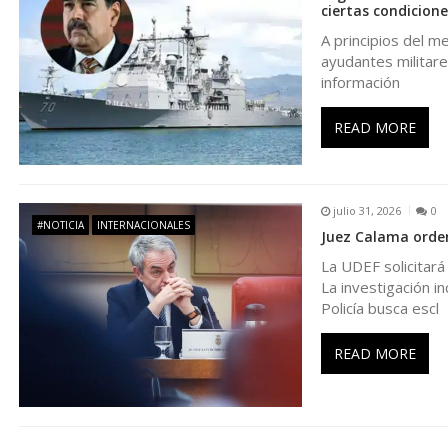
ciertas condicione
a
A principios del m
ayudantes militare
c
información
i
READ MORE
ó
julio 31, 2026
0
n
#NOTICIA
INTERNACIONALES
Juez Calama orden
La UDEF solicitar
d
La investigación i
Policía busca escl
e
READ MORE
e
n