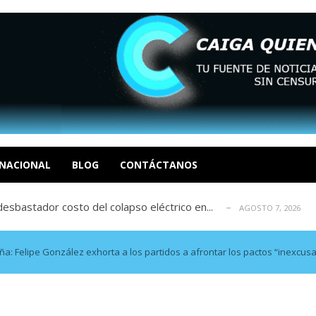
xcusas, apagones y promesas incumplidas...
AGOSTO 6, 2026
tica de derechos humanos en el Minister...
AGOSTO 6, 2026
 en un mercado impulsado por el auge de...
NACIONAL
BLOG
CONTÁCTANOS
AGOSTO 6, 2026
sbastador costo del colapso eléctrico en...
AGOSTO 7, 2026
idad? Por Dayana Cristina Duzoglou L.
AGOSTO 6, 2026
xcusas, apagones y promesas incumplidas...
AGOSTO 6, 2026
tica de derechos humanos en el Minister...
AGOSTO 6, 2026
a: Felipe González exhorta a los partidos a afrontar los pactos “inexcus
 en un mercado impulsado por el auge de...
AGOSTO 6, 2026
sbastador costo del colapso eléctrico en...
AGOSTO 7, 2026
idad? Por Dayana Cristina Duzoglou L.
AGOSTO 6, 2026