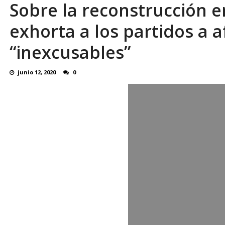
Sobre la reconstrucción e
El último que apague la luz: 17 años de e
exhorta a los partidos a a
“inexcusables”
junio 12, 2020
0