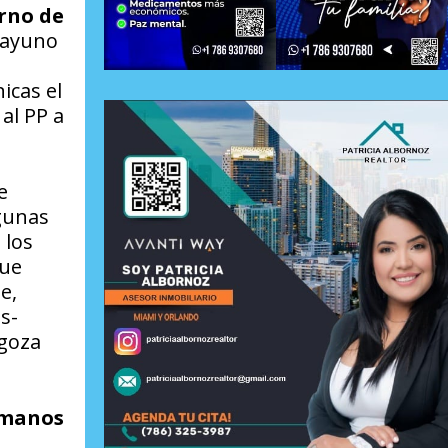
erno de
esayuno
l
icas el
 al PP a
e
lgunas
 los
que
e,
s­
 goza
ermanos