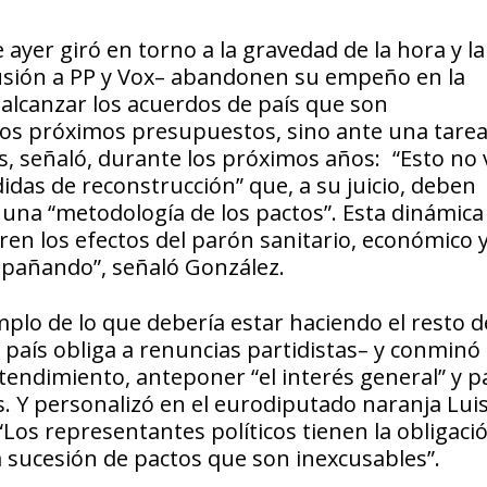
ayer giró en torno a la gravedad de la hora y la
lusión a PP y Vox– abandonen su empeño en la
lcanzar los acuerdos de país que son
 los próximos presupuestos, sino ante una tare
, señaló, durante los próximos años: “Esto no 
das de reconstrucción” que, a su juicio, deben
una “metodología de los pactos”. Esta dinámica
n los efectos del parón sanitario, económico y 
mpañando”, señaló González.
lo de lo que debería estar haciendo el resto de
 país obliga a renuncias partidistas– y conminó
ntendimiento, anteponer “el interés general” y p
. Y personalizó en el eurodiputado naranja Lui
Los representantes políticos tienen la obligaci
na sucesión de pactos que son inexcusables”.