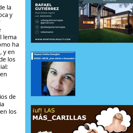
de la
oca y
y
e
l lema
como ha
, y en
de los
al:
 en
ios de
ia
en los