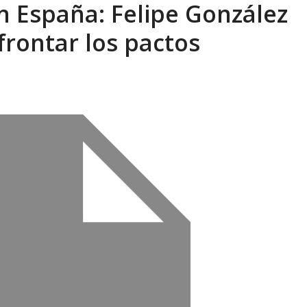
n España: Felipe González
xcusas, apagones y promesas incumplidas...
AGOSTO 6, 2026
frontar los pactos