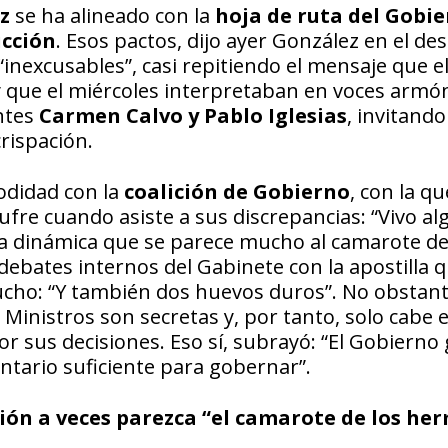
ez
se ha alineado con la
hoja de ruta del Gobi
ucción
. Esos pactos, dijo ayer González en el d
excusables”, casi repitiendo el mensaje que e
 que el miércoles interpretaban en voces armón
ntes
Carmen Calvo y Pablo Iglesias
, invitando
crispación.
odidad con la
coalición de Gobierno
, con la qu
ufre cuando asiste a sus discrepancias: “Vivo a
sta dinámica que se parece mucho al camarote de
debates internos del Gabinete con la apostilla 
cho: “Y también dos huevos duros”. No obstant
Ministros son secretas y, por tanto, solo cabe e
or sus decisiones. Eso sí, subrayó: “El Gobierno
tario suficiente para ­gobernar”.
ición a veces parezca “el camarote de los h