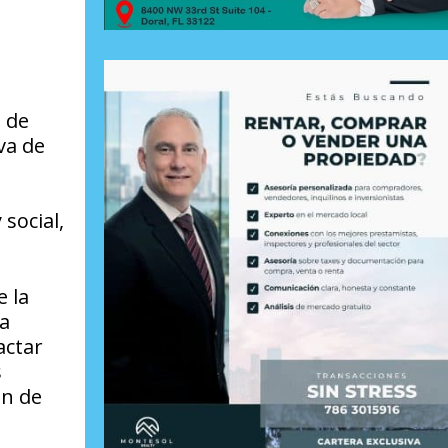
a de
va de
social,
 la
 a
actar
s
ón de