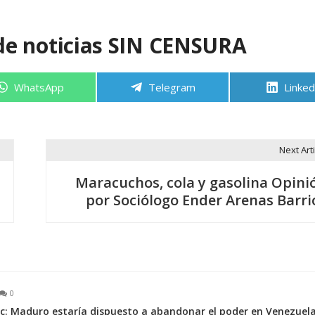
de noticias SIN CENSURA
Compartir
Compartir
Compa
WhatsApp
Telegram
Linked
en
en
en
Next Arti
Maracuchos, cola y gasolina Opini
por Sociólogo Ender Arenas Barri
0
c: Maduro estaría dispuesto a abandonar el poder en Venezuela