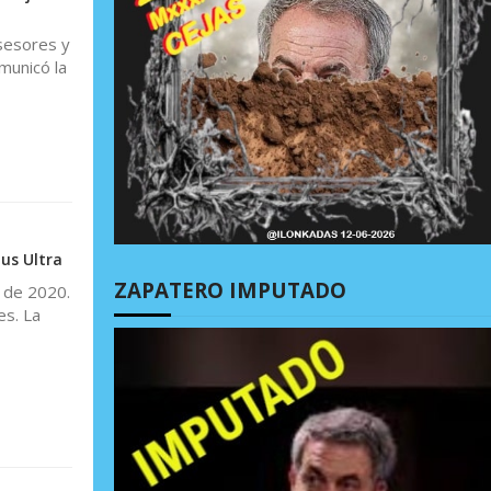
asesores y
municó la
us Ultra
ZAPATERO IMPUTADO
 de 2020.
es. La