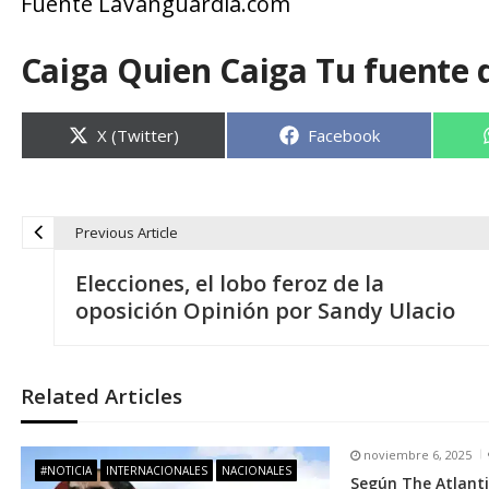
Fuente LaVanguardia.com
Caiga Quien Caiga Tu fuente 
Compartir
Compartir
X (Twitter)
Facebook
en
en
Previous Article
N
Elecciones, el lobo feroz de la
a
oposición Opinión por Sandy Ulacio
v
Related Articles
e
noviembre 6, 2025
g
#NOTICIA
INTERNACIONALES
NACIONALES
Según The Atlanti