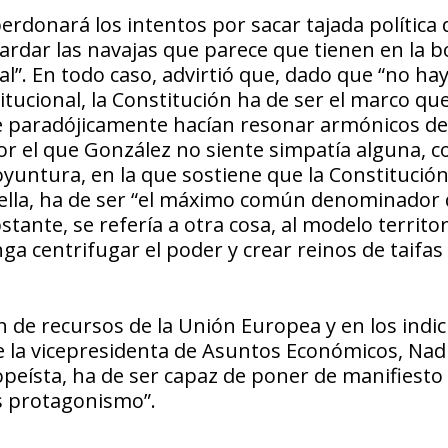
rdonará los intentos por sacar tajada política 
uardar las navajas que parece que tienen en la b
al”. En todo caso, advirtió que, dado que “no ha
tucional, la Constitución ha de ser el marco qu
e paradójicamente hacían resonar armónicos de
por el que González no siente simpatía alguna, 
oyuntura, en la que sostiene que la Constitución
n ella, ha de ser “el máximo común denominador 
ante, se refería a otra cosa, al modelo territori
a centrifugar el poder y crear reinos de taifas
ión de recursos de la Unión Europea y en los indic
de la vicepresidenta de Asuntos Económicos, Nad
peísta, ha de ser capaz de poner de manifiesto 
s protagonismo”.