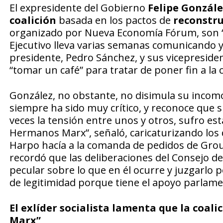
El expresidente del Gobierno
Felipe Gonzál
coalición
basada en los pactos de
reconstr
organizado por Nueva Economía Fórum, son “in
Ejecutivo lleva varias semanas comunicando y
presidente, Pedro Sánchez, y sus vicepreside
“tomar un café” para tratar de poner fin a la 
González, no obstante, no disimula su incom
siempre ha sido muy crítico, y reconoce que s
veces la tensión entre unos y otros, sufro e
Hermanos Marx”, señaló, caricaturizando los 
Harpo hacía a la comanda de pedidos de Grou
recordó que las deliberaciones del Consejo de 
pecular sobre lo que en él ocurre y juzgarlo p
de legitimidad porque tiene el apoyo parlamen
El exlíder socialista lamenta que la coal
Marx”