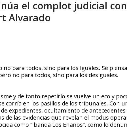
inúa el complot judicial con
eón R
AGOSTO 8, 2026
rt Alvarado
ro no para todos, sino para los iguales. Se piensa
, pero no para todos, sino para los desiguales.
sme y de tanto repetirlo se vuelve un eco y poc
 corría en los pasillos de los tribunales. Con u
 de expedientes, ocultamiento de antecedentes
as de las evidencias que revelan el modus opera
 conocida como “ banda Los Enanos”, como lo denu