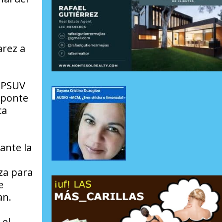
arez a
o PSUV
Aponte
ca
ante la
za para
e
an.
 el