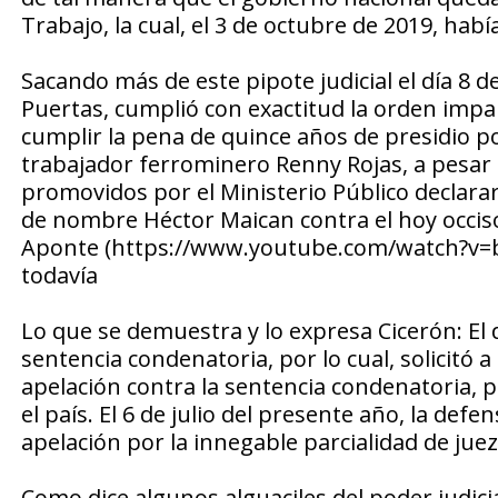
Trabajo, la cual, el 3 de octubre de 2019, hab
Sacando más de este pipote judicial el día 8 de
Puertas, cumplió con exactitud la orden imp
cumplir la pena de quince años de presidio po
trabajador ferrominero Renny Rojas, a pesar q
promovidos por el Ministerio Público declarar
de nombre Héctor Maican contra el hoy occis
Aponte (https://www.youtube.com/watch?v=bJ
todavía
Lo que se demuestra y lo expresa Cicerón: El 
sentencia condenatoria, por lo cual, solicitó
apelación contra la sentencia condenatoria, 
el país. El 6 de julio del presente año, la def
apelación por la innegable parcialidad de juez
Como dice algunos alguaciles del poder judicia