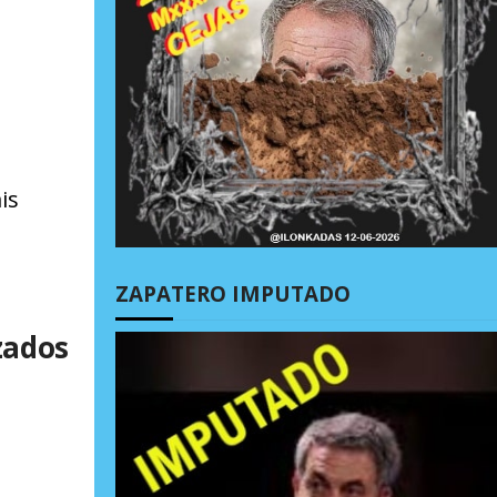
is
ZAPATERO IMPUTADO
zados