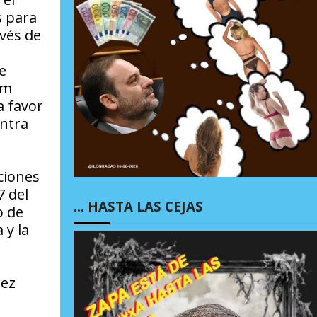
s para
avés de
e
im
a favor
ontra
ciones
7 del
… HASTA LAS CEJAS
o de
 y la
rez