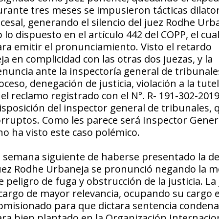
rante tres meses se impusieron tácticas dilator
ocesal, generando el silencio del juez Rodhe Urb
 lo dispuesto en el artículo 442 del COPP, el cua
ara emitir el pronunciamiento. Visto el retardo
a en complicidad con las otras dos juezas, y la
nuncia ante la inspectoría general de tribunale
ceso, denegación de justicia, violación a la tute
el reclamo registrado con el N°. R- 191-302-2019,
isposición del inspector general de tribunales, 
corruptos. Como les parece será Inspector Gener
o ha visto este caso polémico.
la semana siguiente de haberse presentado la d
l juez Rodhe Urbaneja se pronunció negando la 
 peligro de fuga y obstrucción de la justicia. La
cargo de mayor relevancia, ocupando su cargo e
comisionado para que dictara sentencia condena
ra bien plantado en la Organización Internacion