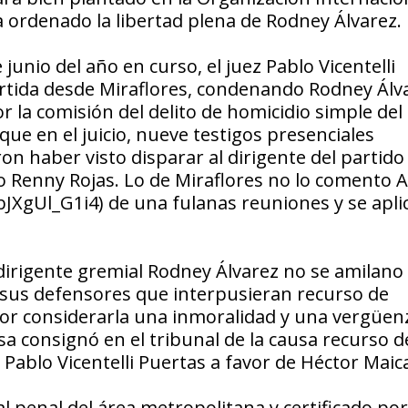
ía ordenado la libertad plena de Rodney Álvarez.
 junio del año en curso, el juez Pablo Vicentelli
artida desde Miraflores, condenando Rodney Álv
r la comisión del delito de homicidio simple del
ue en el juicio, nueve testigos presenciales
on haber visto disparar al dirigente del partid
o Renny Rojas. Lo de Miraflores no lo comento 
XgUl_G1i4) de una fulanas reuniones y se apli
dirigente gremial Rodney Álvarez no se amilano 
 a sus defensores que interpusieran recurso de
por considerarla una inmoralidad y una vergüen
ensa consignó en el tribunal de la causa recurso d
 Pablo Vicentelli Puertas a favor de Héctor Maic
l penal del área metropolitana y certificado por