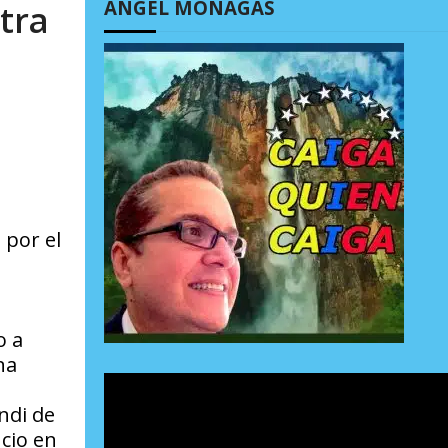
ÁNGEL MONAGAS
tra
 por el
o a
na
ndi de
ncio en