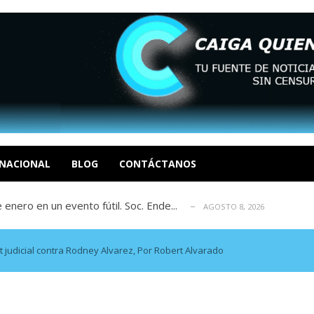
eón R
AGOSTO 8, 2026
tratégica, Realpolitik y el Desmante...
AGOSTO 8, 2026
 García
NACIONAL
BLOG
CONTÁCTANOS
AGOSTO 7, 2026
 enero en un evento fútil. Soc. Ende...
AGOSTO 8, 2026
osé Luis Centeno S
AGOSTO 8, 2026
eón R
AGOSTO 8, 2026
tratégica, Realpolitik y el Desmante...
AGOSTO 8, 2026
t judicial contra Rodney Alvarez, Por Robert Alvarado
 García
AGOSTO 7, 2026
 enero en un evento fútil. Soc. Ende...
AGOSTO 8, 2026
osé Luis Centeno S
AGOSTO 8, 2026