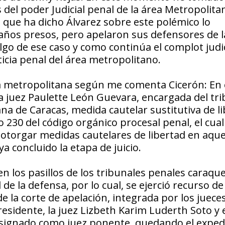
 del poder Judicial penal de la área Metropolit
 que ha dicho Álvarez sobre este polémico lo
años presos, pero apelaron sus defensores de l
go de ese caso y como continúa el complot judic
ticia penal del área metropolitano.
área metropolitana según me comenta Cicerón: En 
 la juez Paulette León Guevara, encargada del tr
a de Caracas, medida cautelar sustitutiva de li
 230 del código orgánico procesal penal, el cual
e otorgar medidas cautelares de libertad en aque
 concluido la etapa de juicio.
n los pasillos de los tribunales penales caraqu
d de la defensa, por lo cual, se ejerció recurso de
de la corte de apelación, integrada por los jueces
sidente, la juez Lizbeth Karim Luderth Soto y e
esignado como juez ponente, quedando el exped