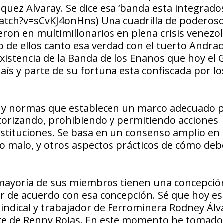
quez Alvaray. Se dice esa ‘banda esta integrado
watch?v=sCvKJ4onHns) Una cuadrilla de poderos
eron en multimillonarios en plena crisis venezo
de ellos canto esa verdad con el tuerto Andrad
existencia de la Banda de los Enanos que hoy el 
aís y parte de su fortuna esta confiscada por lo
as y normas que establecen un marco adecuado p
utorizando, prohibiendo y permitiendo acciones
instituciones. Se basa en un consenso amplio en 
lo malo, y otros aspectos prácticos de cómo de
mayoría de sus miembros tienen una concepción
uar de acuerdo con esa concepción. Sé que hoy es
 sindical y trabajador de Ferrominera Rodney Álv
erte de Renny Rojas. En este momento he tomado