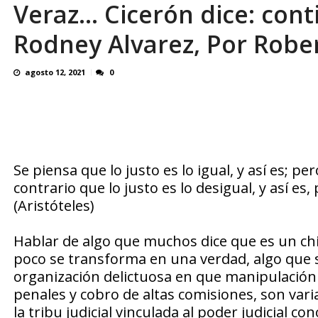
Veraz… Cicerón dice: cont
¿QUE PROTEGES TU? Por: Miguel Ángel L
Rodney Alvarez, Por Robe
agosto 12, 2021
0
Se piensa que lo justo es lo igual, y así es; pe
contrario que lo justo es lo desigual, y así es
(Aristóteles)
Hablar de algo que muchos dice que es un chi
poco se transforma en una verdad, algo que se
organización delictuosa en que manipulación
penales y cobro de altas comisiones, son vari
la tribu judicial vinculada al poder judicial