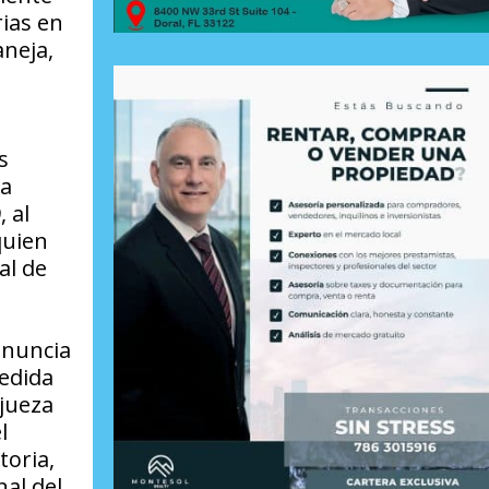
ias en
aneja,
l
s
la
 al
quien
al de
enuncia
medida
 jueza
l
toria,
al del