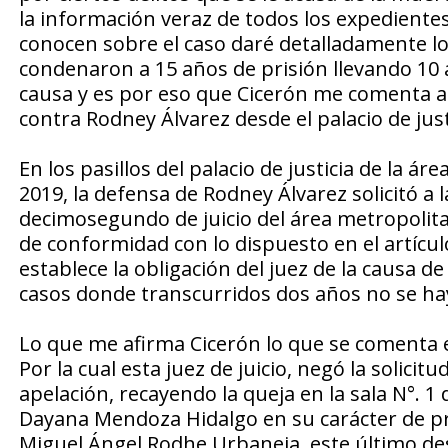
la información veraz de todos los expedientes
conocen sobre el caso daré detalladamente lo
condenaron a 15 años de prisión llevando 10 
causa y es por eso que Cicerón me comenta al
contra Rodney Álvarez desde el palacio de jus
En los pasillos del palacio de justicia de la 
2019, la defensa de Rodney Álvarez solicitó a
decimosegundo de juicio del área metropolitan
de conformidad con lo dispuesto en el artículo
establece la obligación del juez de la causa d
casos donde transcurridos dos años no se haya
Lo que me afirma Cicerón lo que se comenta e
Por la cual esta juez de juicio, negó la solicitu
apelación, recayendo la queja en la sala N°. 1 
Dayana Mendoza Hidalgo en su carácter de pre
Miguel Ángel Rodhe Urbaneja, este último d