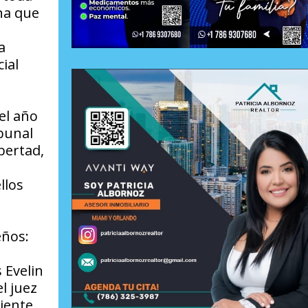
ana que
a
ial
el año
ibunal
bertad,
llos
eños:
 Evelin
l juez
iente