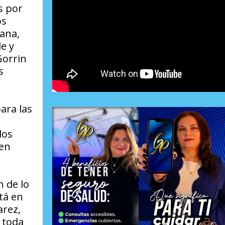
s por
os
lana,
e y
Gorrin
s
ara las
los
ben
 de lo
tá en
arez,
 toda