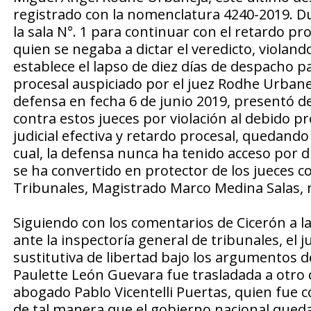
registrado con la nomenclatura 4240-2019. Du
la sala N°. 1 para continuar con el retardo pr
quien se negaba a dictar el veredicto, violando
establece el lapso de diez días de despacho p
procesal auspiciado por el juez Rodhe Urbanej
defensa en fecha 6 de junio 2019, presentó de
contra estos jueces por violación al debido pro
judicial efectiva y retardo procesal, quedando 
cual, la defensa nunca ha tenido acceso por d
se ha convertido en protector de los jueces 
Tribunales, Magistrado Marco Medina Salas, n
Siguiendo con los comentarios de Cicerón a 
ante la inspectoría general de tribunales, e
sustitutiva de libertad bajo los argumentos de
Paulette León Guevara fue trasladada a otro 
abogado Pablo Vicentelli Puertas, quien fue 
de tal manera que el gobierno nacional queda