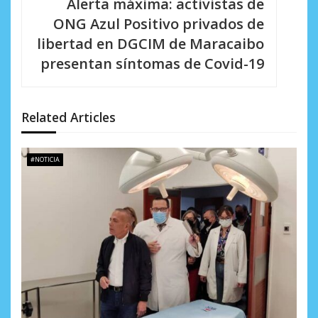
Alerta máxima: activistas de
a
ONG Azul Positivo privados de
c
libertad en DGCIM de Maracaibo
i
presentan síntomas de Covid-19
ó
n
Related Articles
d
e
#NOTICIA
e
n
t
r
a