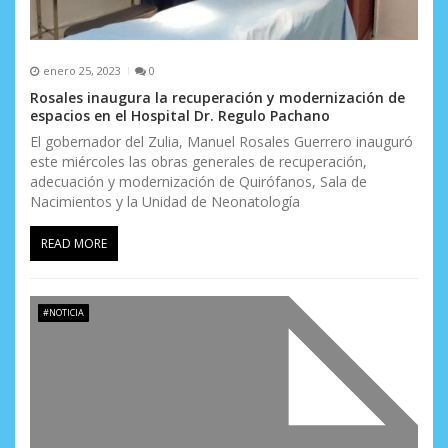
d
a
s
enero 25, 2023
0
Rosales inaugura la recuperación y modernización de
espacios en el Hospital Dr. Regulo Pachano
El gobernador del Zulia, Manuel Rosales Guerrero inauguró
este miércoles las obras generales de recuperación,
adecuación y modernización de Quirófanos, Sala de
Nacimientos y la Unidad de Neonatología
READ MORE
#NOTICIA