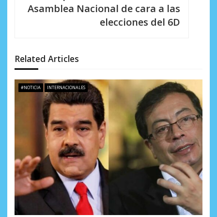
c
Asamblea Nacional de cara a las
i
elecciones del 6D
ó
n
Related Articles
d
e
#NOTICIA
INTERNACIONALES
e
n
t
r
a
d
a