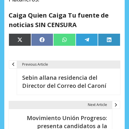
Caiga Quien Caiga Tu fuente de
noticias SIN CENSURA
Compartir
Compartir
Compartir
Compartir
Comparti
X
Facebook
WhatsApp
Telegram
LinkedIn
en
en
en
en
en
(Twitter)
Previous Article
N
Sebin allana residencia del
a
Director del Correo del Caroní
v
e
Next Article
g
Movimiento Unión Progreso:
a
presenta candidatos a la