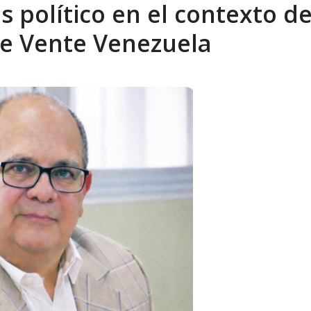
s político en el contexto de
sbastador costo del colapso eléctrico en...
AGOSTO 7, 2026
de Vente Venezuela