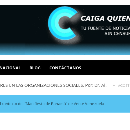
sbastador costo del colapso eléctrico en...
AGOSTO 7, 2026
idad? Por Dayana Cristina Duzoglou L.
AGOSTO 6, 2026
xcusas, apagones y promesas incumplidas...
NACIONAL
BLOG
CONTÁCTANOS
AGOSTO 6, 2026
 EN LAS ORGANIZACIONES SOCIALES. Por: Dr. Al...
AGOSTO
negociación en la política: distinc...
AGOSTO 7, 2026
sbastador costo del colapso eléctrico en...
AGOSTO 7, 2026
idad? Por Dayana Cristina Duzoglou L.
AGOSTO 6, 2026
 el contexto del “Manifiesto de Panamá” de Vente Venezuela
xcusas, apagones y promesas incumplidas...
AGOSTO 6, 2026
 EN LAS ORGANIZACIONES SOCIALES. Por: Dr. Al...
AGOSTO
negociación en la política: distinc...
AGOSTO 7, 2026