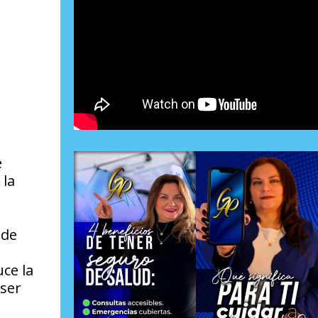
e
 la
ede
uce la
 ser