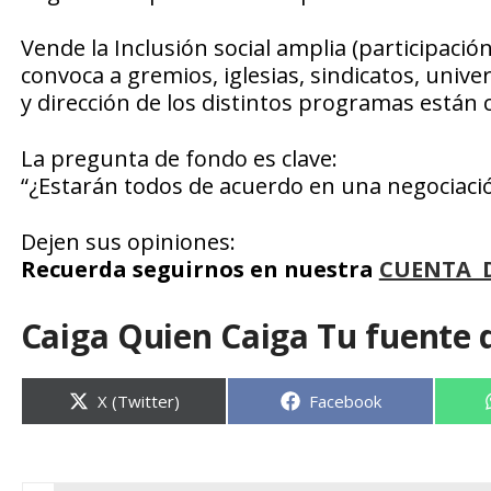
Vende la Inclusión social amplia (participació
convoca a gremios, iglesias, sindicatos, unive
y dirección de los distintos programas están 
La pregunta de fondo es clave:
“¿Estarán todos de acuerdo en una negociació
Dejen sus opiniones:
Recuerda seguirnos en nuestra
CUENTA 
Caiga Quien Caiga Tu fuente 
Compartir
Compartir
X (Twitter)
Facebook
en
en