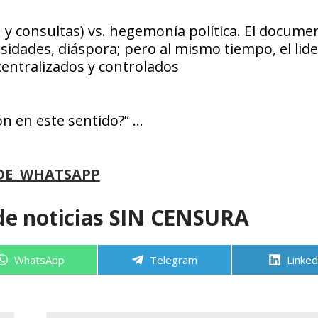
n y consultas) vs. hegemonía política. El docume
rsidades, diáspora; pero al mismo tiempo, el lid
centralizados y controlados
n en este sentido?” …
DE WHATSAPP
de noticias SIN CENSURA
Compartir
Compartir
Compa
WhatsApp
Telegram
Linked
en
en
en