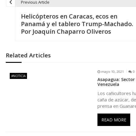
Previous Article
N
Helicópteros en Caracas, ecos en
a
Panamá y el tablero Trump-Machado.
Por Joaquín Chaparro Oliveros
v
e
Related Articles
g
mayo 10, 2021
0
#NOTICIA
Asapagua: Sector 
a
Venezuela
Los cañicultores 
c
caña de azúcar, de
prensa en Guanar
i
READ MORE
ó