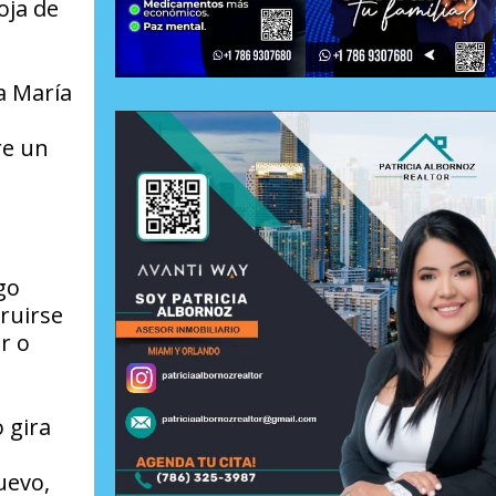
oja de
 a María
re un
go
truirse
r o
 gira
uevo,