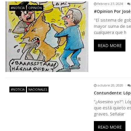
febrero 27, 2024
n
#NOTICIA
OPINIÓN
#Opinion Por José
"El sistema de go
d
mayor suma de segu
cualquiera que h
e
READ MORE
e
n
t
octubre 20, 2020
#NOTICIA
NACIONALES
Contundente: Lópe
r
“¿Asesino yo?”: Ló
que está quieto es
a
graves. Señalar
d
READ MORE