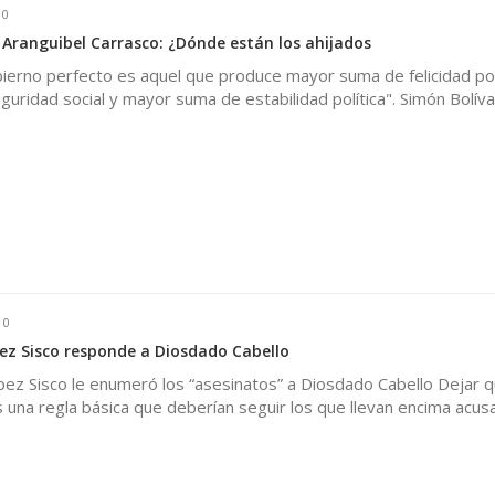
0
 Aranguibel Carrasco: ¿Dónde están los ahijados
bierno perfecto es aquel que produce mayor suma de felicidad pos
ridad social y mayor suma de estabilidad política". Simón Bolívar
0
z Sisco responde a Diosdado Cabello
pez Sisco le enumeró los “asesinatos” a Diosdado Cabello Dejar qu
 una regla básica que deberían seguir los que llevan encima acus