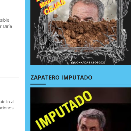
ible,
 Diría
ZAPATERO IMPUTADO
ieto al
aciones