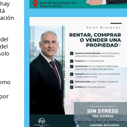
 hay
tá
iación
 del
del
solo
como
 por