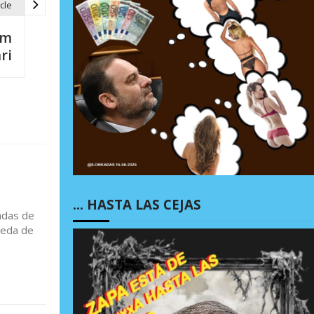
cle
em
ri
… HASTA LAS CEJAS
adas de
ueda de