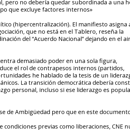
al, pero no debería quedar subordinada a una h
mpo que excluye factores internos»
ítico (hipercentralización). El manifiesto asigna
ciación, que no está en el Tablero, reseña la
inación del “Acuerdo Nacional” dejando en el ai
ncentra demasiado poder en una sola figura,
educe el rol de contrapesos internos (partidos,
portunidades he hablado de la tesis de un lideraz
esiánicos. La transición democrática debería cons
azgo personal, incluso si ese liderazgo es popula
nse de Ambigüedad pero que en este documento
ge condiciones previas como liberaciones, CNE n