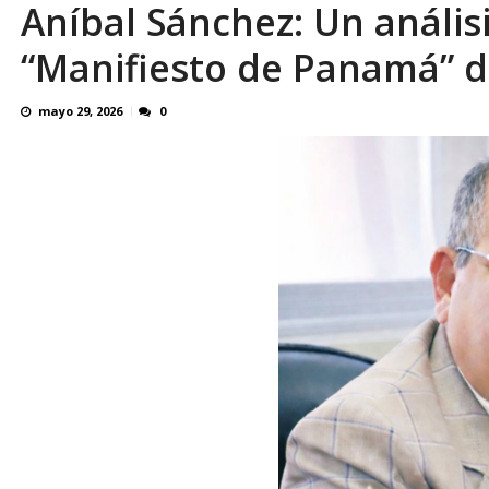
Aníbal Sánchez: Un análisi
En 8 meses «876 horas de apagones» El de
“Manifiesto de Panamá” 
mayo 29, 2026
0