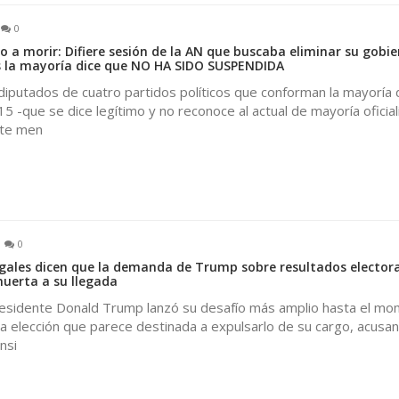
0
a morir: Difiere sesión de la AN que buscaba eliminar su gobie
s la mayoría dice que NO HA SIDO SUSPENDIDA
 diputados de cuatro partidos políticos que conforman la mayoría 
 -que se dice legítimo y no reconoce al actual de mayoría oficial
ste men
0
gales dicen que la demanda de Trump sobre resultados electora
muerta a su llegada
esidente Donald Trump lanzó su desafío más amplio hasta el mo
la elección que parece destinada a expulsarlo de su cargo, acusan
nsi