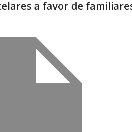
lares a favor de familiare
xcusas, apagones y promesas incumplidas...
AGOSTO 6, 2026