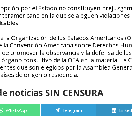
adopción por el Estado no constituyen prejuzga
nteramericano en la que se aleguen violaciones 
cables.
 la Organización de los Estados Americanos (O
 de la Convención Americana sobre Derechos Hu
de promover la observancia y la defensa de los
órgano consultivo de la OEA en la materia. La 
entes que son elegidos por la Asamblea General
aíses de origen o residencia.
de noticias SIN CENSURA
Compartir
Compartir
Compa
WhatsApp
Telegram
Linked
en
en
en