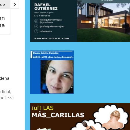
cle
en
ma
ndena
icial,
belleza