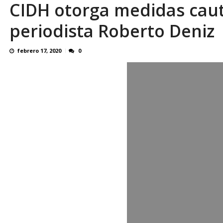
CIDH otorga medidas caute
El último que apague la luz: 17 años de e
periodista Roberto Deniz
febrero 17, 2020
0