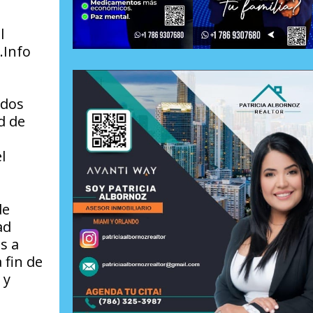
l
.Info
ados
d de
l
de
ad
s a
 fin de
 y