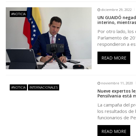
n
diciembre 29, 2022
#NOTICIA
UN GUAIDÓ negado 
interino, mientra
d
Por otro lado, los
Parlamento de 2015
e
respondieron a e
e
READ MORE
n
noviembre 11, 2020
t
#NOTICIA
INTERNACIONALES
Nueve expertos le
Pensilvania está 
r
La campaña del pr
los resultados de 
a
funcionarios de Pe
d
READ MORE