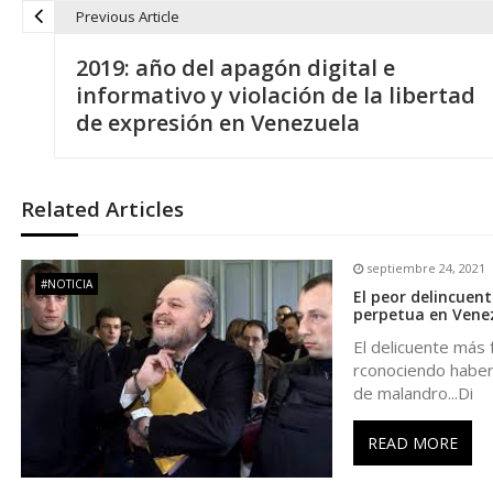
Previous Article
N
2019: año del apagón digital e
a
informativo y violación de la libertad
de expresión en Venezuela
v
e
Related Articles
g
septiembre 24, 2021
#NOTICIA
El peor delincuen
a
perpetua en Vene
El delicuente más 
c
rconociendo haber 
de malandro...Di
i
READ MORE
ó