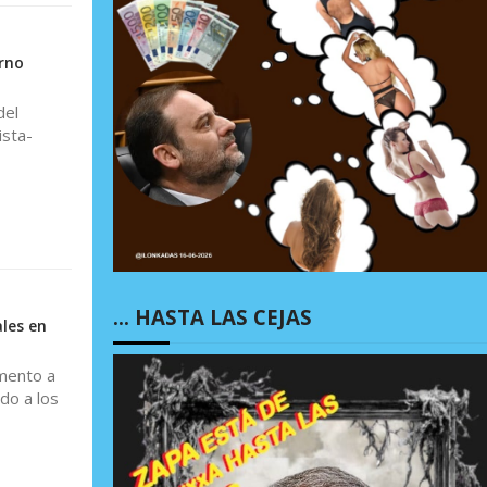
rno
del
ista-
… HASTA LAS CEJAS
les en
mento a
do a los