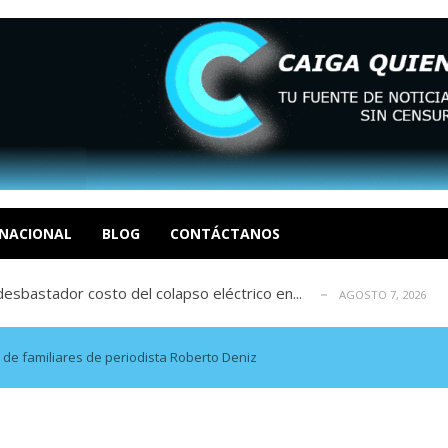
xcusas, apagones y promesas incumplidas...
AGOSTO 6, 2026
tica de derechos humanos en el Minister...
AGOSTO 6, 2026
 en un mercado impulsado por el auge de...
NACIONAL
BLOG
CONTÁCTANOS
AGOSTO 6, 2026
sbastador costo del colapso eléctrico en...
AGOSTO 7, 2026
idad? Por Dayana Cristina Duzoglou L.
AGOSTO 6, 2026
xcusas, apagones y promesas incumplidas...
AGOSTO 6, 2026
tica de derechos humanos en el Minister...
AGOSTO 6, 2026
 de familiares de periodista Roberto Deniz
 en un mercado impulsado por el auge de...
AGOSTO 6, 2026
sbastador costo del colapso eléctrico en...
AGOSTO 7, 2026
idad? Por Dayana Cristina Duzoglou L.
AGOSTO 6, 2026