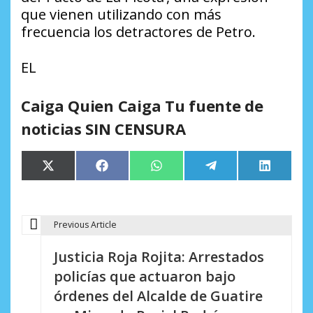
que vienen utilizando con más
frecuencia los detractores de Petro.
EL
Caiga Quien Caiga Tu fuente de
noticias SIN CENSURA
Compartir
Compartir
Compartir
Compartir
Comparti
X
Facebook
WhatsApp
Telegram
LinkedIn
en
en
en
en
en
(Twitter)
Previous Article
N
Justicia Roja Rojita: Arrestados
a
policías que actuaron bajo
v
órdenes del Alcalde de Guatire
e