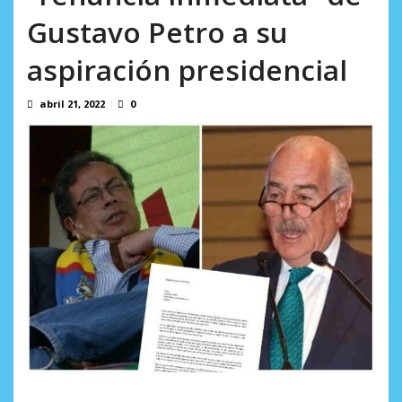
Crisis migratoria en Ceuta deja 141 fallecidos, según ONG
Gustavo Petro a su
agosto 5, 2026
aspiración presidencial
abril 21, 2022
0