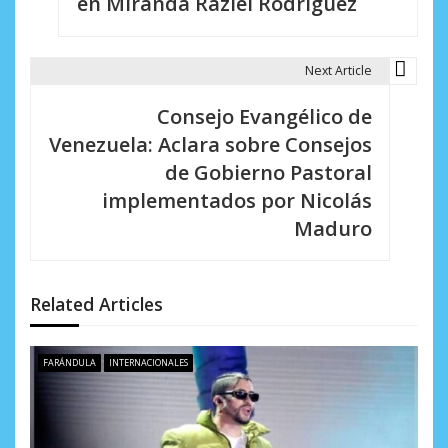
en Miranda Raziel Rodríguez
g
a
Next Article
c
Consejo Evangélico de
i
Venezuela: Aclara sobre Consejos
de Gobierno Pastoral
ó
implementados por Nicolás
n
Maduro
d
e
Related Articles
e
n
FARÁNDULA
INTERNACIONALES
t
r