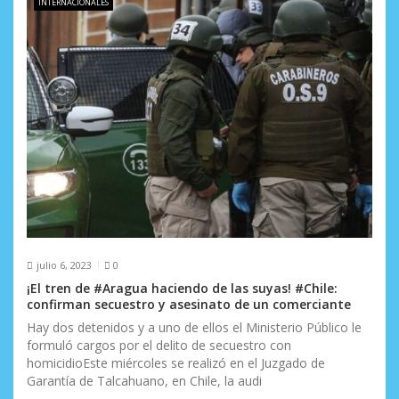
INTERNACIONALES
julio 6, 2023
0
¡El tren de #Aragua haciendo de las suyas! #Chile:
confirman secuestro y asesinato de un comerciante
Hay dos detenidos y a uno de ellos el Ministerio Público le
formuló cargos por el delito de secuestro con
homicidioEste miércoles se realizó en el Juzgado de
Garantía de Talcahuano, en Chile, la audi