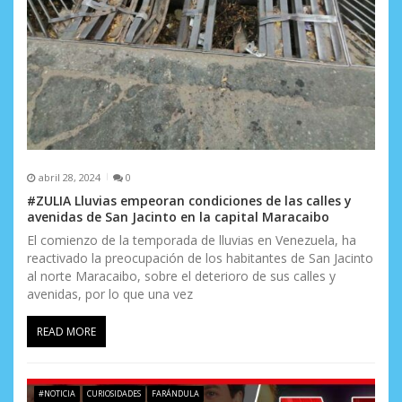
d
a
s
abril 28, 2024
0
#ZULIA Lluvias empeoran condiciones de las calles y
avenidas de San Jacinto en la capital Maracaibo
El comienzo de la temporada de lluvias en Venezuela, ha
reactivado la preocupación de los habitantes de San Jacinto
al norte Maracaibo, sobre el deterioro de sus calles y
avenidas, por lo que una vez
READ MORE
#NOTICIA
CURIOSIDADES
FARÁNDULA