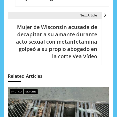
a
Next Article
c
i
Mujer de Wisconsin acusada de
decapitar a su amante durante
ó
acto sexual con metanfetamina
n
golpeó a su propio abogado en
d
la corte Vea Vídeo
e
e
Related Articles
n
t
#NOTICIA
REGIONES
r
a