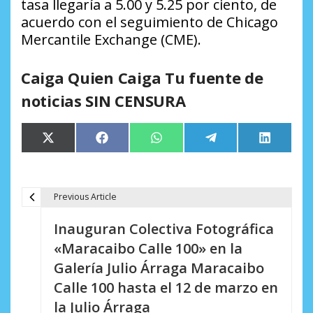
tasa llegaría a 5.00 y 5.25 por ciento, de
acuerdo con el seguimiento de Chicago
Mercantile Exchange (CME).
Caiga Quien Caiga Tu fuente de
noticias SIN CENSURA
Compartir
Compartir
Compartir
Compartir
Comparti
X
Facebook
WhatsApp
Telegram
LinkedIn
en
en
en
en
en
(Twitter)
Previous Article
N
Inauguran Colectiva Fotográfica
a
«Maracaibo Calle 100» en la
v
Galería Julio Árraga Maracaibo
e
Calle 100 hasta el 12 de marzo en
la Julio Árraga
g