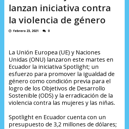
AGOSTO 5, 2026
Rodeo I por la libertad inmediata de l...
lanzan iniciativa contra
AGOSTO 5, 2026
la violencia de género
febrero 23, 2021
0
La Unión Europea (UE) y Naciones
Unidas (ONU) lanzaron este martes en
Ecuador la iniciativa Spotlight; un
esfuerzo para promover la igualdad de
género como condición previa para el
logro de los Objetivos de Desarrollo
Sostenible (ODS) y la erradicación de la
violencia contra las mujeres y las niñas.
Spotlight en Ecuador cuenta con un
presupuesto de 3,2 millones de dólares;