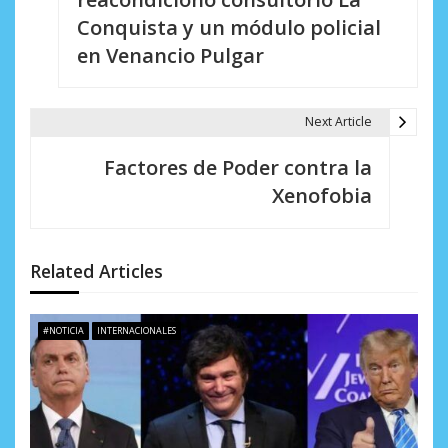
v
Conquista y un módulo policial
e
en Venancio Pulgar
g
a
Next Article
c
Factores de Poder contra la
i
Xenofobia
ó
n
Related Articles
d
e
#NOTICIA
INTERNACIONALES
e
n
t