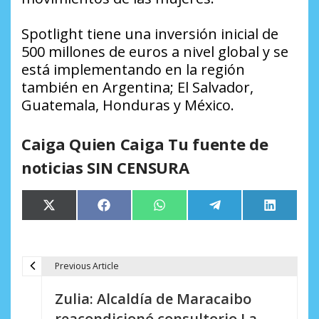
Spotlight tiene una inversión inicial de
500 millones de euros a nivel global y se
está implementando en la región
también en Argentina; El Salvador,
Guatemala, Honduras y México.
Caiga Quien Caiga Tu fuente de
noticias SIN CENSURA
Compartir
Compartir
Compartir
Compartir
Comparti
X
Facebook
WhatsApp
Telegram
LinkedIn
en
en
en
en
en
(Twitter)
Previous Article
N
Zulia: Alcaldía de Maracaibo
a
reacondicionó consultorio La