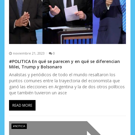
r
a
d
a
s
noviembre 21, 2023
0
#POLITICA En qué se parecen y en qué se diferencian
Milei, Trump y Bolsonaro
Analistas y periódicos de todo el mundo resaltaron los
puntos comunes entre la trayectoria del economista que
ganó las elecciones en Argentina y la de dos otros políticos
que también tuvieron un asce
READ MORE
#NOTICIA