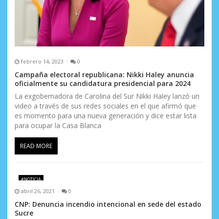
d
a
s
febrero 14, 2023
0
Campaña electoral republicana: Nikki Haley anuncia
oficialmente su candidatura presidencial para 2024
La exgobernadora de Carolina del Sur Nikki Haley lanzó un
video a través de sus redes sociales en el que afirmó que
es momento para una nueva generación y dice estar lista
para ocupar la Casa Blanca
READ MORE
#NOTICIA
abril 26, 2021
0
CNP: Denuncia incendio intencional en sede del estado
Sucre