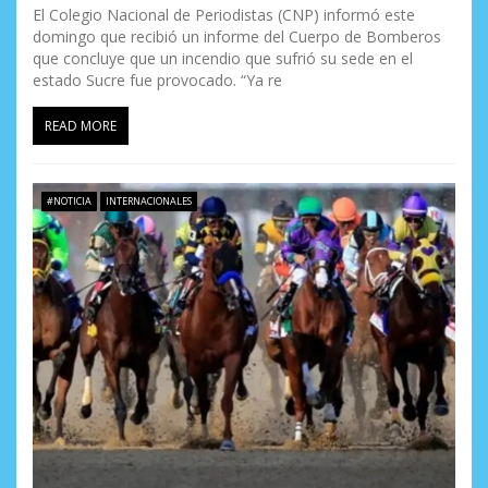
El Colegio Nacional de Periodistas (CNP) informó este
domingo que recibió un informe del Cuerpo de Bomberos
que concluye que un incendio que sufrió su sede en el
estado Sucre fue provocado. “Ya re
READ MORE
#NOTICIA
INTERNACIONALES