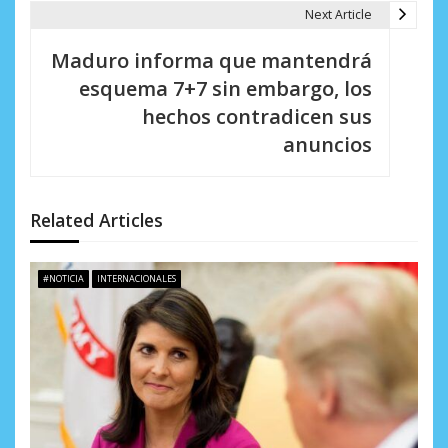
a
Next Article
c
Maduro informa que mantendrá
i
esquema 7+7 sin embargo, los
hechos contradicen sus
ó
anuncios
n
d
Related Articles
e
e
#NOTICIA
INTERNACIONALES
n
t
r
a