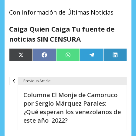
Con información de Últimas Noticias
Caiga Quien Caiga Tu fuente de
noticias SIN CENSURA
Compartir
Compartir
Compartir
Compartir
Comparti
X
Facebook
WhatsApp
Telegram
LinkedIn
en
en
en
en
en
(Twitter)
Previous Article
N
Columna El Monje de Camoruco
a
por Sergio Márquez Parales:
v
¿Qué esperan los venezolanos de
e
este año 2022?
g