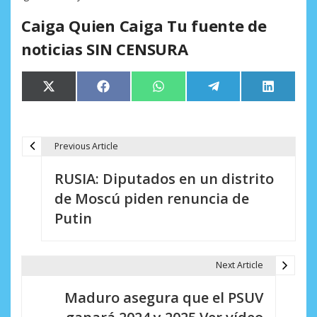
Caiga Quien Caiga Tu fuente de
noticias SIN CENSURA
Compartir
Compartir
Compartir
Compartir
Comparti
X
Facebook
WhatsApp
Telegram
LinkedIn
en
en
en
en
en
(Twitter)
Previous Article
N
RUSIA: Diputados en un distrito
a
de Moscú piden renuncia de
v
Putin
e
g
Next Article
a
Maduro asegura que el PSUV
c