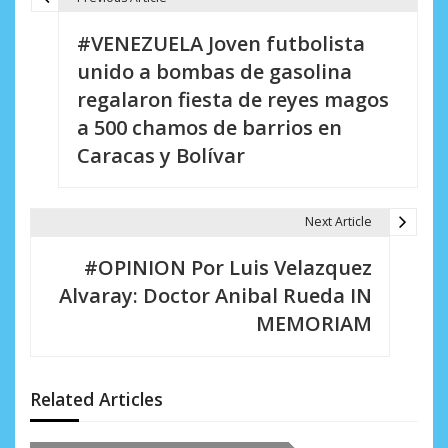
N
#VENEZUELA Joven futbolista
a
unido a bombas de gasolina
v
regalaron fiesta de reyes magos
e
a 500 chamos de barrios en
Caracas y Bolívar
g
a
Next Article
c
i
#OPINION Por Luis Velazquez
Alvaray: Doctor Anibal Rueda IN
ó
MEMORIAM
n
d
Related Articles
e
e