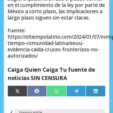
en el cumplimiento de la ley por parte de
México a corto plazo, las implicaciones a
largo plazo siguen sin estar claras.
Fuente:
https://eltiempolatino.com/2024/01/07/inmi
tiempo-comunidad-latina/eeuu-
evidencia-caida-cruces-fronterizos-no-
autorizados/
Caiga Quien Caiga Tu fuente de
noticias SIN CENSURA
Compartir
Compartir
Compartir
Compartir
Comparti
X
Facebook
WhatsApp
Telegram
LinkedIn
en
en
en
en
en
(Twitter)
Previous Article