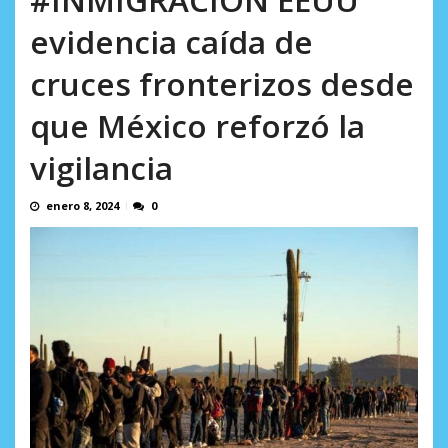
en...
AGOSTO 7, 2026
evidencia caída de
cruces fronterizos desde
que México reforzó la
vigilancia
enero 8, 2024
0