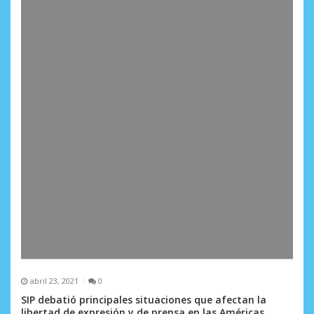
abril 23, 2021
0
SIP debatió principales situaciones que afectan la
libertad de expresión y de prensa en las Américas