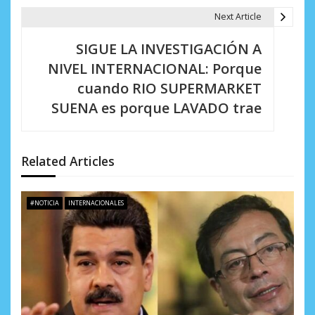
a
Next Article
c
SIGUE LA INVESTIGACIÓN A
i
NIVEL INTERNACIONAL: Porque
cuando RIO SUPERMARKET
ó
SUENA es porque LAVADO trae
n
d
Related Articles
e
e
#NOTICIA
INTERNACIONALES
n
t
r
a