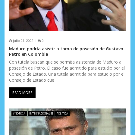
d
a
s
julio 21, 2022
0
Maduro podría asistir a toma de posesión de Gustavo
Petro en Colombia
Con tutela buscan que se permita asistencia de Maduro a
posesión de Petro. El caso fue admitido para estudio por el
Consejo de Estado. Una tutela admitida para estudio por el
Consejo de Estado cue
READ MORE
#NOTICIA
INTERNACIONALES
POLÍTICA