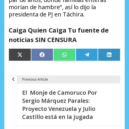
morían de hambre”, así lo dijo la
presidenta de PJ en Táchira.
Caiga Quien Caiga Tu fuente de
noticias SIN CENSURA
Compartir
Compartir
Compartir
Compartir
Comparti
X
Facebook
WhatsApp
Telegram
LinkedIn
en
en
en
en
en
(Twitter)
Previous Article
N
El Monje de Camoruco Por
a
Sergio Márquez Parales:
v
Proyecto Venezuela y Julio
e
Castillo está en la jugada
g