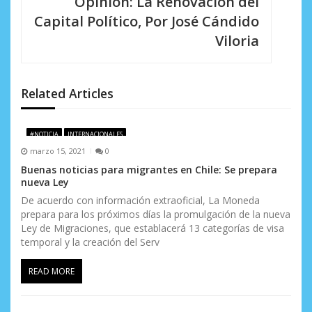
i
Opinión: La Renovación del
Capital Político, Por José Cándido
ó
Viloria
n
d
Related Articles
e
e
#NOTICIA
INTERNACIONALES
n
marzo 15, 2021
0
Buenas noticias para migrantes en Chile: Se prepara
t
nueva Ley
r
De acuerdo con información extraoficial, La Moneda
prepara para los próximos días la promulgación de la nueva
a
Ley de Migraciones, que establacerá 13 categorías de visa
temporal y la creación del Serv
d
READ MORE
a
s