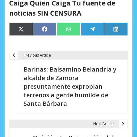
Caiga Quien Caiga Tu fuente de
noticias SIN CENSURA
Compartir
Compartir
Compartir
Compartir
Comparti
X
Facebook
WhatsApp
Telegram
LinkedIn
en
en
en
en
en
(Twitter)
Previous Article
N
Barinas: Balsamino Belandria y
a
alcalde de Zamora
v
presuntamente expropian
e
terrenos a gente humilde de
Santa Bárbara
g
a
Next Article
c