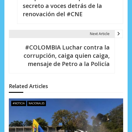
a
secreto a voces detrás de la
v
renovación del #CNE
e
g
Next Article
a
#COLOMBIA Luchar contra la
c
corrupción, caiga quien caiga,
i
mensaje de Petro a la Policía
ó
n
Related Articles
d
e
#NOTICIA
NACIONALES
e
n