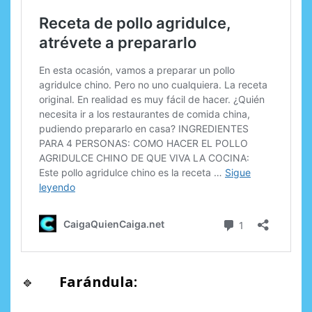
🔹
Farándula: