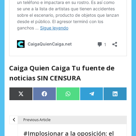
Caiga Quien Caiga Tu fuente de
noticias SIN CENSURA
Compartir
Compartir
Compartir
Compartir
Comparti
X
Facebook
WhatsApp
Telegram
LinkedIn
en
en
en
en
en
(Twitter)
Previous Article
N
#Implosionar a la oposición: el