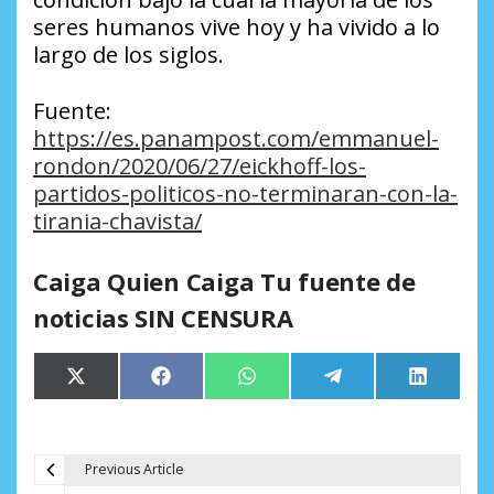
seres humanos vive hoy y ha vivido a lo
largo de los siglos.
Fuente:
https://es.panampost.com/emmanuel-
rondon/2020/06/27/eickhoff-los-
partidos-politicos-no-terminaran-con-la-
tirania-chavista/
Caiga Quien Caiga Tu fuente de
noticias SIN CENSURA
Compartir
Compartir
Compartir
Compartir
Comparti
X
Facebook
WhatsApp
Telegram
LinkedIn
en
en
en
en
en
(Twitter)
Previous Article
N