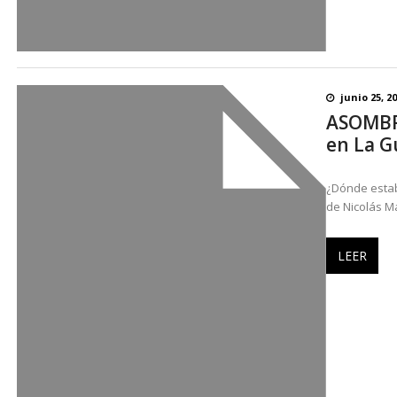
junio 25, 2
ASOMBRO
en La G
¿Dónde estab
de Nicolás Ma
LEER