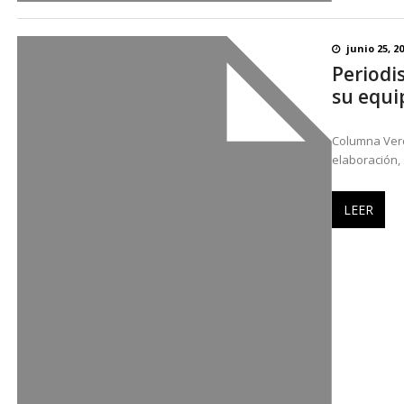
junio 25, 2
Periodi
su equ
Columna Ver
elaboración, 
LEER