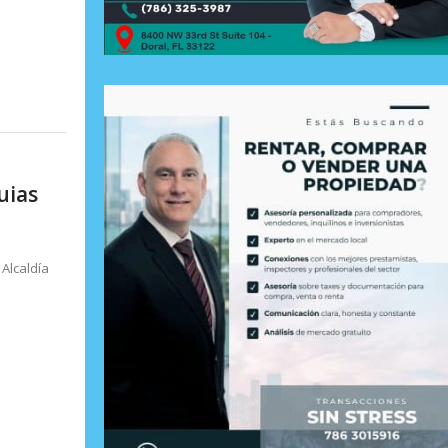
uias
 Alcaldía