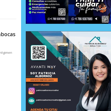
abocas
 régimen