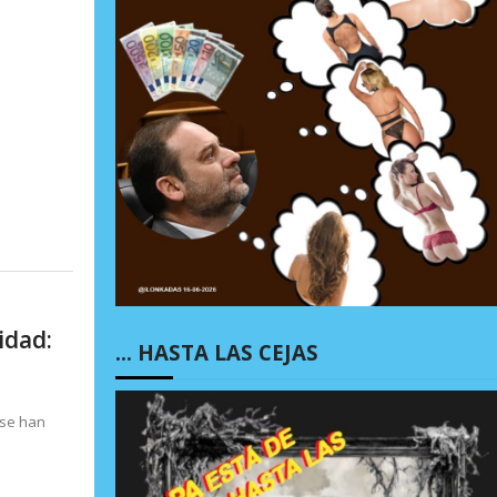
idad:
… HASTA LAS CEJAS
 se han