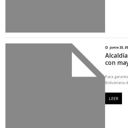
junio 23, 2
Alcaldí
con may
Para garantiz
Bolivariana 
LEER