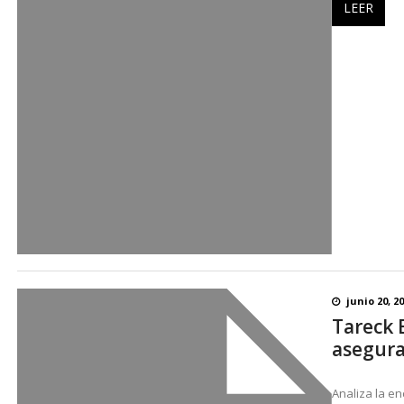
LEER
junio 20, 2
Tareck 
asegura
Analiza la en