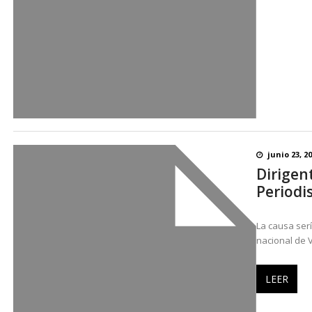
junio 23, 2
Dirigen
Periodi
La causa ser
nacional de 
LEER