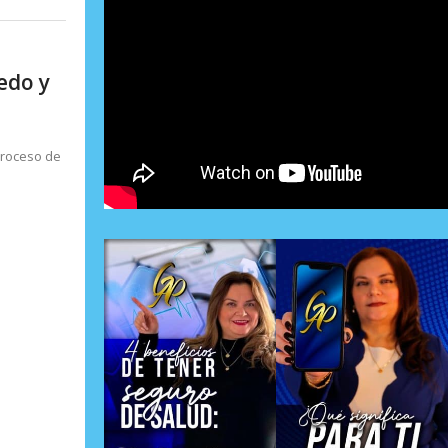
edo y
roceso de