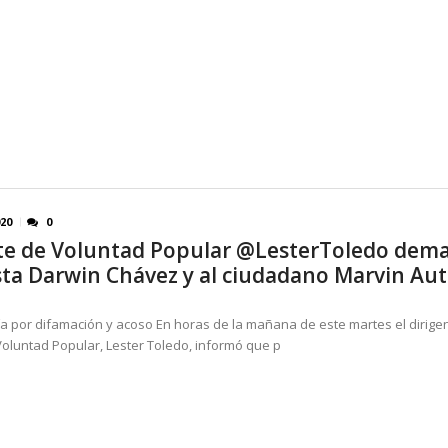
020
0
te de Voluntad Popular @LesterToledo dem
sta Darwin Chávez y al ciudadano Marvin Aut
ía por difamación y acoso En horas de la mañana de este martes el dirige
Voluntad Popular, Lester Toledo, informó que p