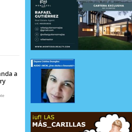
anda a
ry
nte