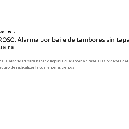
020
0
SO: Alarma por baile de tambores sin tap
uaira
a la autoridad para hacer cumplir la cuarentena? Pese a las órdenes del
duro de radicalizar la cuarentena, cientos