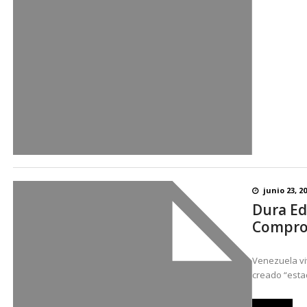
junio 23, 2
Dura Edi
Compro
Venezuela vi
creado “esta