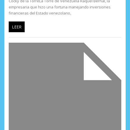
Cocky de la TorreLa Torre de Venezuela Raquel Bernal, la
empresaria que hizo una fortuna manejando inversiones
financieras del Estado venezolano,
LEER